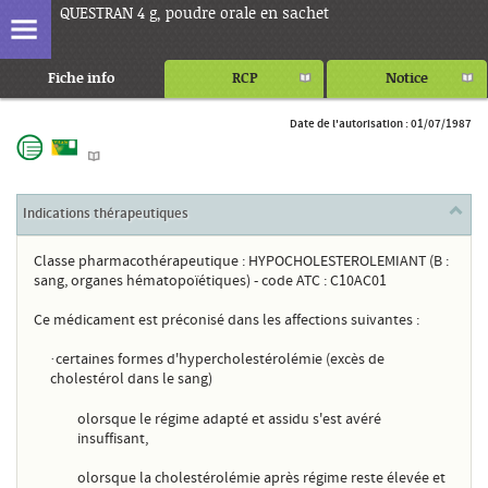
QUESTRAN 4 g, poudre orale en sachet
Fiche info
RCP
Notice
Date de l'autorisation : 01/07/1987
Indications thérapeutiques
Classe pharmacothérapeutique
:
HYPOCHOLESTEROLEMIANT (B :
sang, organes hématopoïétiques) - code ATC : C10AC01
Ce médicament est préconisé dans les affections suivantes :
·
certaines formes d'hypercholestérolémie
(excès de
cholestérol dans le sang)
o
lorsque le régime adapté et assidu s'est avéré
insuffisant,
o
lorsque la cholestérolémie après régime reste élevée et